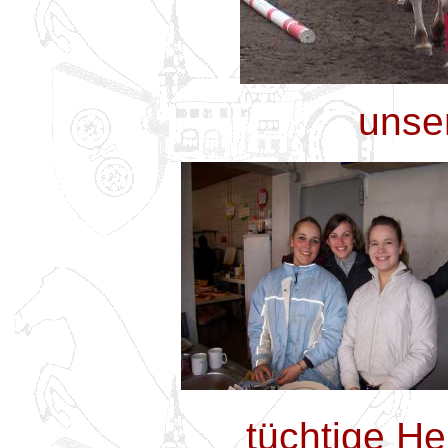
unse
tüchtige He