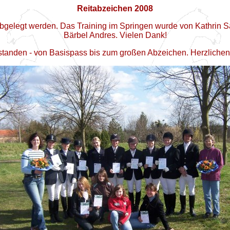
Reitabzeichen 2008
abgelegt werden. Das Training im Springen wurde von Kathrin
Bärbel Andres. Vielen Dank!
standen - von Basispass bis zum großen Abzeichen. Herzliche